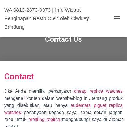
WA 0813-2373-9973 | Info Wisata
Penginapan Resto Oleh-oleh Ciwidey
T
Bandung
O
G
Contact Us
G
L
E
N
A
V
I
Contact
G
A
S
Jika Anda memiliki pertanyaan
cheap replica watches
I
mengenai konten dalam website/blog ini, tentang produk
yang disebutkan, atau hanya
audemars piguet replica
watches
pertanyaan kepada saya, sama sekali jangan
ragu untuk
breitling replica
menghubungi saya di alamat
berikut: